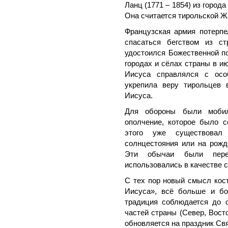
Ланц (1771 – 1854) из город
Она считается тирольской Ж
Французская армия потерп
спасаться бегством из ст
удостоился Божественной по
городах и сёлах страны в и
Иисуса справлялся с осо
укрепила веру тирольцев
Иисуса.
Для обороны были мобил
ополчение, которое было с
этого уже существовал
солнцестояния или на рожд
Эти обычаи были пере
использовались в качестве с
С тех пор новый смысл кос
Иисуса», всё больше и бо
традиция соблюдается до с
частей страны (Север, Вост
обновляется на праздник Св