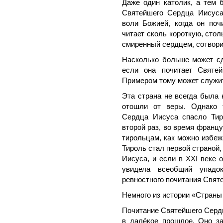
Даже один католик, а тем б
Святейшего Сердца Иисуса
воли Божией, когда он по
читает сколь короткую, стол
смиренный сердцем, сотвор
Насколько больше может сд
если она почитает Святе
Примером тому может служит
Эта страна не всегда была 
отошли от веры. Однако т
Сердца Иисуса спасло Ти
второй раз, во время франц
тирольцам, как можно избеж
Тироль стал первой страной
Иисуса, и если в
XXI
веке о
увидела всеобщий упадо
ревностного почитания Свят
Немного из истории «Страны
Почитание Святейшего Сердц
в далёкое прошлое. Оно за