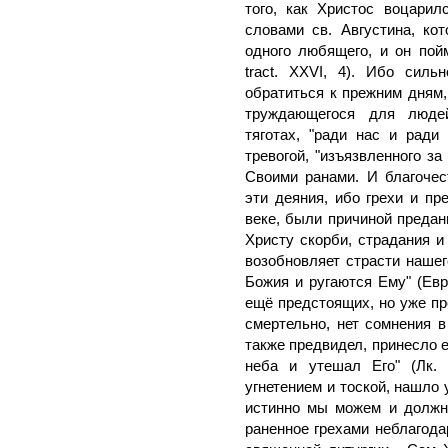
того, как Христос воцари
словами св. Августина, ко
одного любящего, и он пойм
tract. XXVI, 4). Ибо сил
обратиться к прежним дням,
труждающегося для людей
тяготах, "ради нас и ради 
тревогой, "изъязвленного за
Своими ранами. И благоче
эти деяния, ибо грехи и п
веке, были причиной предан
Христу скорби, страдания и
возобновляет страсти нашег
Божия и ругаются Ему" (Евр. 
ещё предстоящих, но уже п
смертельно, нет сомнения в
также предвидел, принесло е
неба и утешал Его" (Лк. 
угнетением и тоской, нашло 
истинно мы можем и должн
раненное грехами неблагода