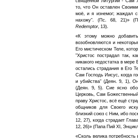
священной литургии - Сам 
то, что Он оставлен Своим
моё, и я изнемог; жаждал с
нахожу". (Пс. 68, 21)» 
Redemptor
, 13).
«К этому можно добавить
возобновляются и некоторы
Его мистическом Теле, котор
"Христос пострадал так, к
никакого недостатка в мере 
остались страдания в Его Те
Сам Господь Иисус, когда г
и убийства" (Деян. 9, 1), О
(Деян. 9, 5). Сие ясно обо
Церковь, Сам Божественный
праву Христос, всё ещё стр
общников для Своего иску
близкий союз с Ним, ибо поск
12, 27), когда страдает Глав
12, 26)» (Папа Пий XI, Энци
«Сколь велика потребность 