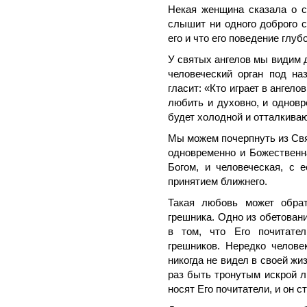
Некая женщина сказала о с
слышит ни одного доброго с
его и что его поведение глуб
У святых ангелов мы видим 
человеческий орган под на
гласит: «Кто играет в ангело
любить и духовно, и однов
будет холодной и отталкиваю
Мы можем почерпнуть из Св
одновременно и Божественн
Богом, и человеческая, с 
принятием ближнего.
Такая любовь может обрат
грешника. Одно из обетован
в том, что Его почитате
грешников. Нередко челове
никогда не видел в своей ж
раз быть тронутым искрой л
носят Его почитатели, и он с