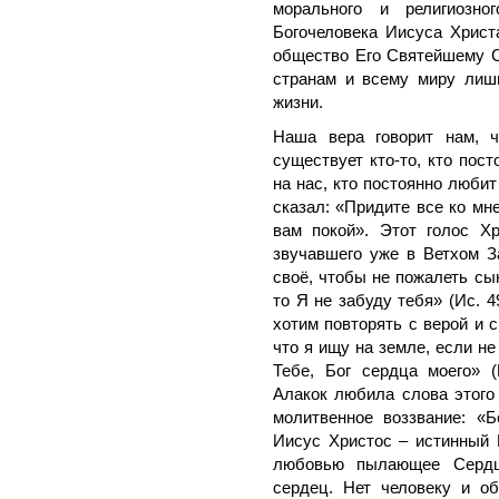
морального и религиозно
Богочеловека Иисуса Христа
общество Его Святейшему С
странам и всему миру лишь
жизни.
Наша вера говорит нам, ч
существует кто-то, кто пост
на нас, кто постоянно любит
сказал: «Придите все ко мн
вам покой». Этот голос Х
звучавшего уже в Ветхом З
своё, чтобы не пожалеть сы
то Я не забуду тебя» (Ис. 
хотим повторять с верой и с
что я ищу на земле, если н
Тебе, Бог сердца моего» (
Алакок любила слова этого 
молитвенное воззвание: «Б
Иисус Христос – истинный Б
любовью пылающее Сердц
сердец. Нет человеку и об