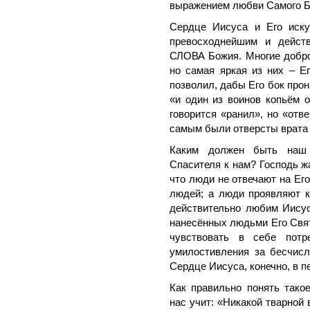
выражением любви Самого Б
Сердце Иисуса и Его иску
превосходнейшим и действ
СЛОВА Божия. Многие добро
но самая яркая из них – Е
позволил, дабы Его бок прон
«и один из воинов копьём о
говорится «ранил», но «отв
самым были отверсты врата 
Каким должен быть наш 
Спасителя к нам? Господь ж
что люди не отвечают на Ег
людей; а люди проявляют к
действительно любим Иисус
нанесённых людьми Его Свя
чувствовать в себе потр
умилостивления за бесчис
Сердце Иисуса, конечно, в п
Как правильно понять тако
нас учит: «Никакой тварной 