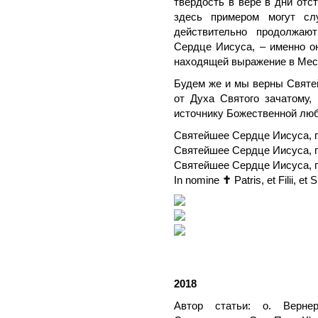
твердость в вере в дни отс
здесь примером могут слу
действительно продолжаю
Сердце Иисуса, – именно о
находящей выражение в Мес
Будем же и мы верны Святе
от Духа Святого зачатому,
источнику Божественной люб
Святейшее Сердце Иисуса, 
Святейшее Сердце Иисуса, 
Святейшее Сердце Иисуса, 
In nomine
✝
Patris, et Filii, et
2018
Автор статьи: о. Верне