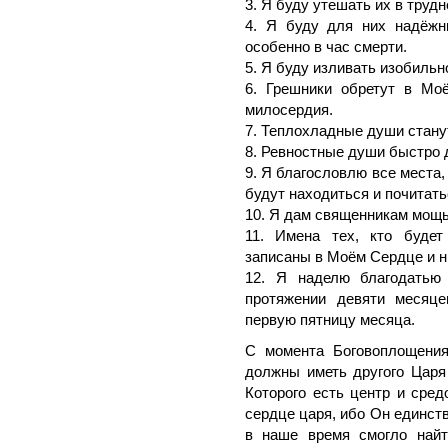
3. Я буду утешать их в труд
4. Я буду для них надёжн
особенно в час смерти.
5. Я буду изливать изобильн
6. Грешники обретут в Мо
милосердия.
7. Теплохладные души стан
8. Ревностные души быстро 
9. Я благословлю все места
будут находиться и почитат
10. Я дам священникам мощ
11. Имена тех, кто будет
записаны в Моём Сердце и н
12. Я наделю благодатью 
протяжении девяти месяце
первую пятницу месяца.
С момента Боговоплощения
должны иметь другого Царя
Которого есть центр и сред
сердце царя, ибо Он единст
в наше время смогло найт