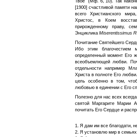
Твое" (Мф. 6, 10). Так нако
[1900] счастливой памяти н
всего Христианского мира
Христос, в Коем восста
прирожденному праву, се
Энциклика
Miserentissimus 
Почитание Святейшего Сердц
Ибо этим благочестием 
определенный момент Его жи
всеобъемлющей любви. Поч
отдельности например Мла
Христа в полноте Его любви
цель особенно в том, что
любовью в единении с Его с
Полезно для нас всех всегд
святой Маргарите Марии Ал
почитать Его Сердце и распр
1. Я дам им все благодати, 
2. Я установлю мир в семьях