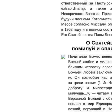
ответственный за Пастырск
extraordinaria), а такж
Непорочного Зачатия Прес
будучи членами Католическ
Мессе согласно Миссалу, оп
в 1962 году и в полном соот
Его Святейшества Папы Бенед
О Святей
помилуй и спа
Почитание Божественн
Божьей любви и милосе
близким человеку спос
Божьей любви заключае
но Он возлюбил нас и
за грехи наши» (1 Ин 4
доброту и милосерд
милуешь...», — читаем 
Вершиной Божьей любв
послал в мир Единород
всякий, верующий в Не