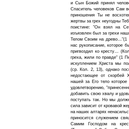
и Сын Божий принял челове
Спаситель человеков Сам в
приношения Ты не восхоте
жертвы за грех неугодны Тебе.
поистине: "Он взял на С
изъязвлен был за грехи наши
Телом Своим на древо…"(1 П
нас рукописание, которое б
пригвоздил ко кресту… (Кол
греха, жили по правде" (1 П
искуплением Христа мы по
(ср. Кол. 2, 13), однако 
недостающее от скорбей Х
нашей за Его тело которое 
удовлетворению, "принесенн
добавить свою хвалу и удов
поступать так. Но мы должн
сила зависит от кровавой ж
на наших алтарях ненасильст
приносится служением свя
Самим Господом на крест