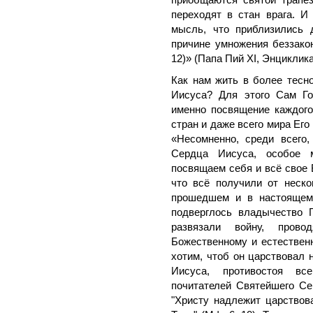
переходят в стан врага. И
мысль, что приблизились 
причине умножения беззакон
12)» (Папа Пий XI, Энциклик
Как нам жить в более тесн
Иисуса? Для этого Сам Го
именно посвящение каждого 
стран и даже всего мира Его
«Несомненно, среди всего
Сердца Иисуса, особое 
посвящаем себя и всё свое 
что всё получили от неск
прошедшем и в настоящем 
подверглось владычество 
развязали войну, пров
Божественному и естественн
хотим, чтоб он царствовал 
Иисуса, противостоя вс
почитателей Святейшего Се
"Христу надлежит царствова