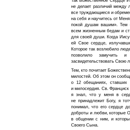
Так Божественное Сердце И
не делает различий между 
все труждающиеся и обремен
на себя и научитесь от Меня
покой душам вашим». Тем 
всем жизненным бедам и ст
для своей души. Когда Иису
ей Свое сердце, излучавше
Которое так возлюбило люде
позволило замучить и
засвидетельствовать Свою 
Тем, кто почитает Божестве
милостей. Об этом он сообщи
о 12 обещаниях, ставших 
и милосердия. Св. Франциск
я знал, что у меня в сер
не принадлежит Богу, я то
понимал, что его сердце д
доброты и любви, которые О
в общении с ним, и котор
Своего Сына.