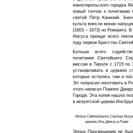
южнотирольского городка М
новый толчок к почитанию
святой Пётр Канизий. Знач
культа внесли монах-капуци
(1603 – 1673) из Роверето.
Иисуса прежде всего пекли
году первое Братство Святе
Больше всего содейство
почитания Святейшего Се
миссии в Тироле с 1719 по 
устанавливать в церквях 
которые остались там и пос
Эгг попросил изготовить в Р
этого написал Помпео Джиро
Городе. Эта копия нашла поз
в иезуитской церкви Инсбрук
Икона Святейшего Сердца Иисус
церкви Иль-Джезу в Риме
Эпоха Просвещения не был