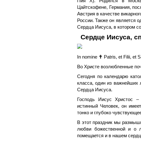
Пия Х). Родился в Москв
Цайтскофене, Германия, посл
Австрия в качестве викарно
России. Также он является 
Сердца Иисуса, в котором сос
Сердце Иисуса, с
In nomine
✝
Patris, et Filii, et
Во Христе возлюбленные по
Сегодня по календарю катол
класса, один из важнейших 
Сердца Иисуса.
Господь Иисус Христос – 
истинный Человек, он имеет
тонко и глубоко чувствующее
В этот праздник мы размышля
любви божественной и о л
помещается и в нашем сердц