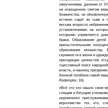
лжеучениями, далекие от От
ни освещенною светом вер
блаженства, ни обновленну
истинно сидят во тьме и т
весьма возросло небрежени
установлениями, на которы
которыми управляется дом
брака. Образование детей
прельстительными попущен
образование юношеству. 
скромности в жизни и одежд
преходящих ценностей, отсу
тщеславный поиск народной 
власти, и наконец презрение
близкой погибели самой вер
Redemptor
, 16).
«Всё это зло нашло свою ве
спящим и бегущим ученикам,
окруженного прислужникам
вероломстве тех, кто, с
приобщаются святой трапез