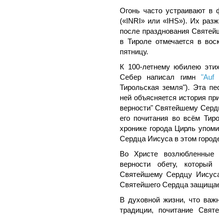
Огонь часто устраивают в 
(«INRI» или «IHS»). Их раз
после празднования Святейш
в Тироле отмечается в вос
пятницу.
К 100-летнему юбилею этих
Себер написал гимн
"Auf
Тирольская земля"). Эта пе
ней объясняется история при
верности" Святейшему Серд
его почитания во всём Тир
хронике города Цирль упоми
Сердца Иисуса в этом городе
Во Христе возлюбленные 
верности обету, который
Святейшему Сердцу Иисуса,
Святейшего Сердца защищает
В духовной жизни, что важ
традиции, почитание Свят