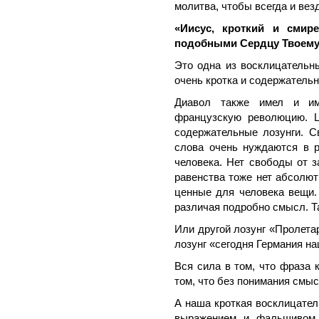
молитва, чтобы всегда и везд
«Иисус, кроткий и смир
подобными Сердцу Твоему
Это одна из восклицательны
очень кротка и содержательн
Диавол также имел и им
французскую революцию. Libe
содержательные лозунги. Св
слова очень нуждаются в 
человека. Нет свободы от з
равенства тоже нет абсолют
ценные для человека вещи. 
различая подробно смысл. Т
Или другой лозунг «Пролета
лозунг «сегодня Германия на
Вся сила в том, что фраза 
том, что без понимания смыс
А наша кроткая восклицате
выражением и фальшивом п