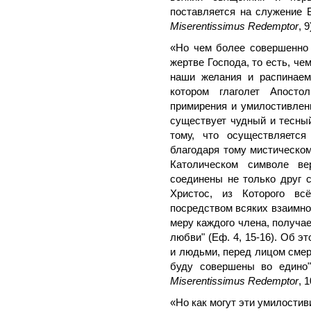
поставляется на служение Б
Miserentissimus Redemptor
, 9
«Но чем более совершенно 
жертве Господа, то есть, ч
наши желания и распинаем
котором глаголет Апост
примирения и умилостивлен
существует чудный и тесны
тому, что осуществляется
благодаря тому мистическо
Католическом символе в
соединены не только друг с
Христос, из Которого вс
посредством всяких взаимно
меру каждого члена, получа
любви" (Еф. 4, 15-16). Об 
и людьми, перед лицом смерт
буду совершены во едино"
Miserentissimus Redemptor
, 1
«Но как могут эти умилости