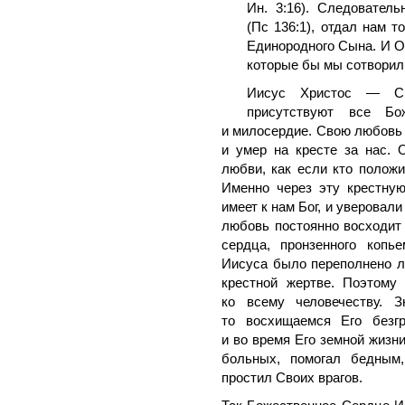
Ин. 3:16). Следовател
(Пс 136:1), отдал нам т
Единородного Сына. И Он
которые бы мы сотворили,
Иисус Христос — С
присутствуют все Б
и милосердие. Свою любовь 
и умер на кресте за нас. 
любви, как если кто положи
Именно через эту крестну
имеет к нам Бог, и уверовали
любовь постоянно восходит 
сердца, пронзенного копь
Иисуса было переполнено л
крестной жертве. Поэтому
ко всему человечеству. З
то восхищаемся Его безгр
и во время Его земной жизн
больных, помогал бедным,
простил Своих врагов.