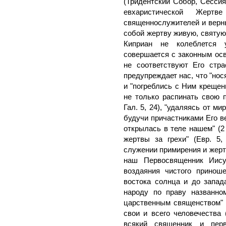
(Тридентский Собор, Сессия
евхаристической Жертв
священнослужителей и верны
собой жертву живую, святую, 
Киприан не колеблется 
совершается с законным ос
не соответствуют Его стра
предупреждает нас, что "нося
и "погреблись с Ним крещени
не только распинать свою п
Гал. 5, 24), "удаляясь от ми
будучи причастниками Его в
открылась в теле нашем" (2
жертвы за грехи" (Евр. 5
служении примирения и жерт
наш Первосвященник Иису
воздаяния чистого принош
востока солнца и до запада
народу по праву названно
царственным священством" (
свои и всего человечества 
всякий священник и перв