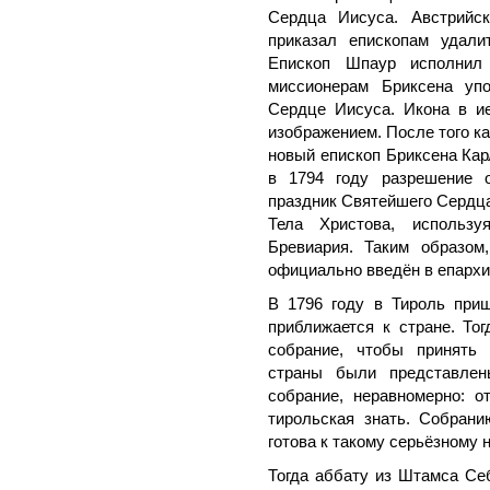
Сердца Иисуса. Австрийск
приказал епископам удали
Епископ Шпаур исполнил
миссионерам Бриксена уп
Сердце Иисуса. Икона в и
изображением. После того ка
новый епископ Бриксена Кар
в 1794 году разрешение о
праздник Святейшего Сердца
Тела Христова, использ
Бревиария. Таким образом
официально введён в епархи
В 1796 году в Тироль при
приближается к стране. То
собрание, чтобы принять
страны были представлены
собрание, неравномерно: о
тирольская знать. Собрани
готова к такому серьёзному 
Тогда аббату из Штамса Се