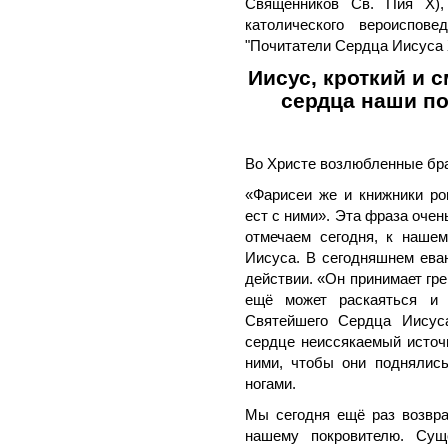
Священников Св. Пия Х),
католического вероиспове
"Почитатели Сердца Иисуса Х
Иисус, кроткий и 
сердца наши п
Во Христе возлюбленные бра
«Фарисеи же и книжники роп
ест с ними». Эта фраза очен
отмечаем сегодня, к наше
Иисуса. В сегодняшнем ева
действии. «Он принимает гре
ещё может раскаяться и 
Святейшего Сердца Иисуса
сердце неиссякаемый источн
ними, чтобы они поднялис
ногами.
Мы сегодня ещё раз возвра
нашему покровителю. Сущ