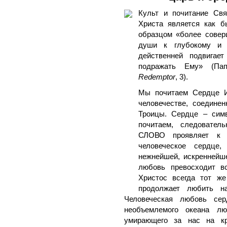
Культ и почитание Св
Христа является как б
образцом «более совер
души к глубокому и 
действенней подвигае
подражать Ему» (П
Redemptor
, 3).
Мы почитаем Сердце И
человечестве, соедин
Троицы. Сердце – сим
почитаем, следовател
СЛОВО проявляет к 
человеческое сердце
нежнейшей, искреннейш
любовь превосходит в
Христос всегда тот же
продолжает любить н
Человеческая любовь се
необъемлемого океана лю
умирающего за нас на кр