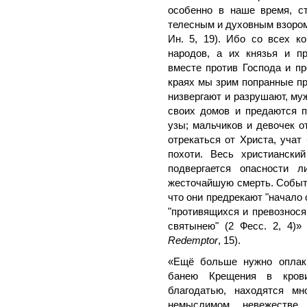
особенно в наше время, ст
телесным и духовным взором 
Ин. 5, 19). Ибо со всех к
народов, а их князья и п
вместе против Господа и про
краях мы зрим попранные пр
низвергают и разрушают, му
своих домов и предаются по
узы; мальчиков и девочек о
отрекаться от Христа, учат
похоти. Весь христиански
подвергается опасности л
жесточайшую смерть. Событи
что они предрекают "начало с
"противящихся и превознося
святынею" (2 Фесс. 2, 4)
Redemptor
, 15).
«Ещё больше нужно оплаки
банею Крещения в крови
благодатью, находятся мн
немыслимом невежестве