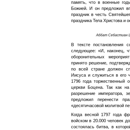
память, что в военные го
Божией. И он предложил вп
праздник в честь Святейше
праздника Тела Христова и 
Аббат Себастиан 
В тексте постановления с
следующее: «И, наконец, ч
оборонительных мероприя
принято решение, подтверж
по всей стране должен сп
Иисуса и служиться в его 
1796 года торжественный 
церкви Боцена. Так как на
разрешение императора, з
предложил перенести пра
«десятичасовой молитвой п
Когда весной 1797 года ф
войском в 20.000 человек д
состоялась битва, в котор