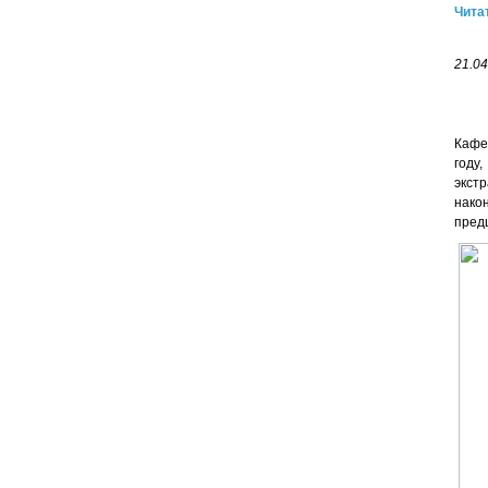
Чита
21.04
Кафе
году
экст
нако
пред