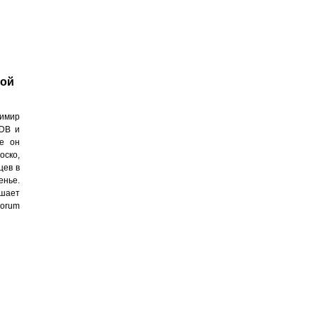
кой
димир
SDB и
е он
оско,
цев в
енье.
ушает
morum