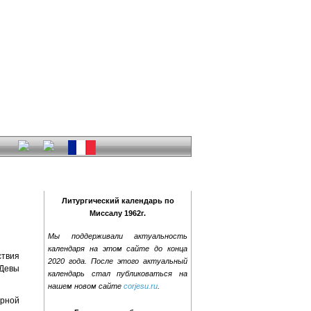
Литургический календарь по
Миссалу 1962г.
Мы поддерживали актуальность
календаря на этом сайте до конца
ствия
2020 года. После этого актуальный
 Девы
календарь стал публиковаться на
нашем новом сайте
corjesu.ru
.
арной