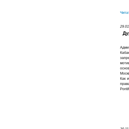
Чита
29.01
Ду
Адми
Каба
запр
моти
осно
Моск
Как 
прав
Ponti