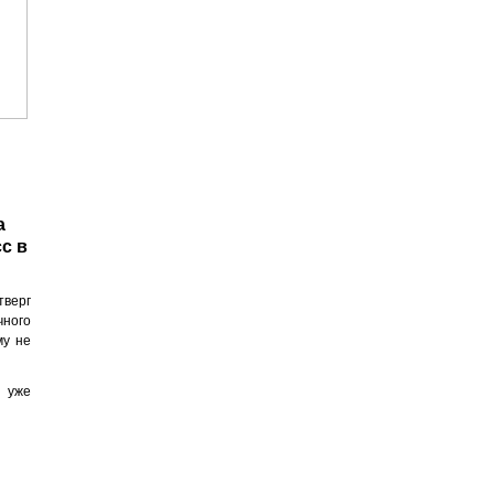
а
с в
тверг
чного
му не
 уже