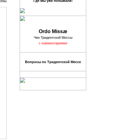
рны.
Где мы уже побывали:
Ordo Missæ
Чин Тридентской Мессы
с комментариями
Вопросы по Тридентской Мессе