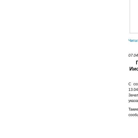
Чита
07.04
Иис
С со
13.0
Зача
указа
Таки
сооб