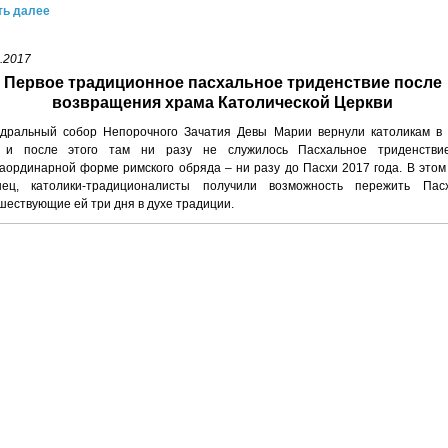
ть далее
.2017
Первое традиционное пасхальное триденствие после
возвращения храма Католической Церкви
дральный собор Непорочного Зачатия Девы Марии вернули католикам в
, и после этого там ни разу не служилось Пасхальное триденстви
раординарной форме римского обряда – ни разу до Пасхи 2017 года. В этом 
нец, католики-традиционалисты получили возможность пережить Пас
шествующие ей три дня в духе традиции.