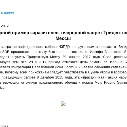
ть далее
.2017
рной пример заразителен: очередной запрет Тридентс
Мессы
нистратор кафедрального собора НЗПДМ по духовным вопросам, о. Вла
к SDB продолжает практику бывшего настоятеля о. Иосифа Заневского 
ещает служить Тридентскую Мессу 29 января 2017 года. Своё решени
вирует тем, что 29.01.2017 приход отмечает день памяти св. Иоанна Б
вателя конгрегации Салезианцев Дона Боско, и 25-летие служения салезиан
ве, поэтому всем прихожанам следует участвовать в Сумме утром в воскрес
и предыдущий запрет 8 декабря 2015 года, эта «праздничная» акция нар
а верующих католиков традиционного обряда и нормы Motu Proprio Sum
ficum.