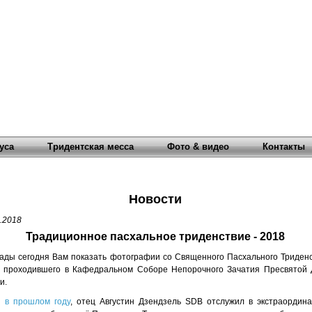
уса
Тридентская месса
Фото & видео
Контакты
Новости
.2018
Традиционное пасхальное триденствие - 2018
ады сегодня Вам показать фотографии со Священного Пасхального Триден
, проходившего в Кафедральном Соборе Непорочного Зачатия Пресвятой
и.
и
в прошлом году
, отец Августин Дзендзель SDB отслужил в экстраордин