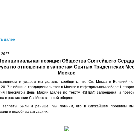
ть далее
.2017
Принципиальная позиция Общества Святейшего Сердц
уса по отношению к запретам Святых Тридентских Мес
Москве
жалением и ужасом мы должны сообщить, что Св. Месса в Великий че
4.2017 в общине традиционалистов в Москве в кафедральном соборе Непоро
тия Пресвятой Девы Марии (далее по тексту НЗПДМ) запрещена, и поэто
на в расписании Св. Месс в нашей общине.
е запреты были и раньше. Мы помним, что в ближайшем прошлом мы
щали о подобных ситуациях.