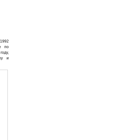
 1992
е по
году,
ху и