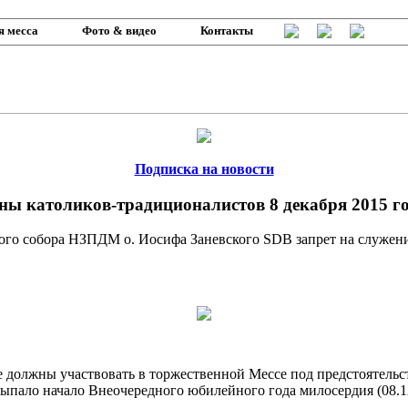
я месса
Фото & видео
Контакты
Подписка на новости
ны католиков-традиционалистов 8 декабря 2015 г
ного собора НЗПДМ о. Иосифа Заневского SDB запрет на служен
е должны участвовать в торжественной Мессе под предстоятельст
выпало начало Внеочередного юбилейного года милосердия (08.12